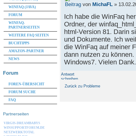
von
MichaFL
» 13.02.2
WINFAQ (JAVA)
Ich habe die WinFaq her
FORUM
Ordner, der winfaq_html_
WINFAQ-
PARTNERSEITEN
html-Version 81. Darin 
WEITERE FAQ SEITEN
und Dokumente. Ich weiß
BUCHTIPPS
die WinFaq auf meiner Fe
AMAZON-PARTNER
dann nutzen zu können. 
NEWS
Windows7. Vielen Dank.
Forum
Antwort
schreiben
FOREN-ÜBERSICHT
Zurück zu Probleme
FORUM SUCHE
FAQ
Partnerseiten
VIRGIS-DREAMBABYS
WINSUPPORTFORUM.DE
NETZWERKTOTAL