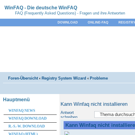
WinFAQ - Die deutsche WinFAQ
FAQ (Frequently Asked Questions) - Fragen und ihre Antworten
DOWNLOAD
ONLINE-FAQ
REGISTRY
Foren-Übersicht
‹
Registry System Wizard
‹
Probleme
Hauptmenü
Kann Winfaq nicht installieren
WINFAQ NEWS
Antwort
schreiben
WINFAQ DOWNLOAD
Kann Winfaq nicht installier
R.-S.-W. DOWNLOAD
WINFAQ (HTML)