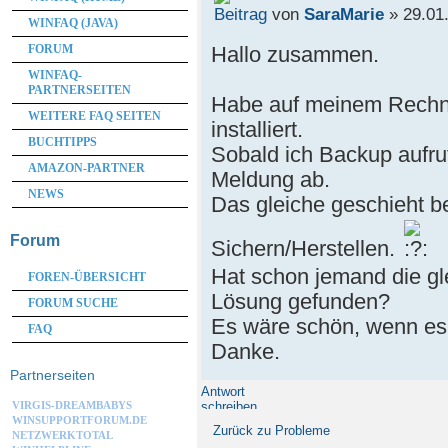
von
SaraMarie
» 29.01.
WINFAQ (JAVA)
Hallo zusammen.
FORUM
WINFAQ-
PARTNERSEITEN
Habe auf meinem Rechn
WEITERE FAQ SEITEN
installiert.
BUCHTIPPS
Sobald ich Backup aufru
AMAZON-PARTNER
Meldung ab.
NEWS
Das gleiche geschieht be
Forum
Sichern/Herstellen.
Hat schon jemand die gl
FOREN-ÜBERSICHT
Lösung gefunden?
FORUM SUCHE
Es wäre schön, wenn es 
FAQ
Danke.
Partnerseiten
Antwort
schreiben
VIRGIS-DREAMBABYS
WINSUPPORTFORUM.DE
Zurück zu Probleme
NETZWERKTOTAL