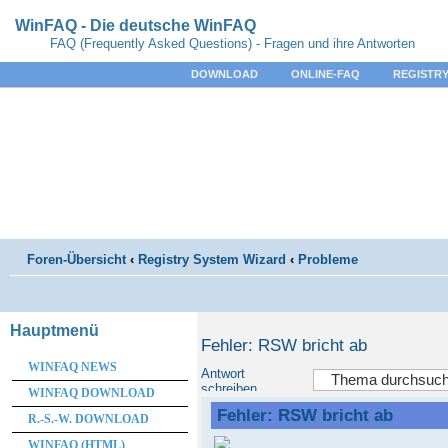
WinFAQ - Die deutsche WinFAQ
FAQ (Frequently Asked Questions) - Fragen und ihre Antworten
DOWNLOAD
ONLINE-FAQ
REGISTRY
Foren-Übersicht
‹
Registry System Wizard
‹
Probleme
Hauptmenü
Fehler: RSW bricht ab
WINFAQ NEWS
Antwort
schreiben
WINFAQ DOWNLOAD
Fehler: RSW bricht ab
R.-S.-W. DOWNLOAD
WINFAQ (HTML)