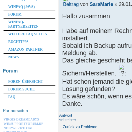
von
SaraMarie
» 29.01.
WINFAQ (JAVA)
Hallo zusammen.
FORUM
WINFAQ-
PARTNERSEITEN
Habe auf meinem Rechn
WEITERE FAQ SEITEN
installiert.
BUCHTIPPS
Sobald ich Backup aufru
AMAZON-PARTNER
Meldung ab.
NEWS
Das gleiche geschieht be
Forum
Sichern/Herstellen.
Hat schon jemand die gl
FOREN-ÜBERSICHT
Lösung gefunden?
FORUM SUCHE
Es wäre schön, wenn es 
FAQ
Danke.
Partnerseiten
Antwort
schreiben
VIRGIS-DREAMBABYS
WINSUPPORTFORUM.DE
Zurück zu Probleme
NETZWERKTOTAL