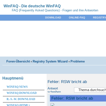
WinFAQ - Die deutsche WinFAQ
FAQ (Frequently Asked Questions) - Fragen und ihre Antworten
DOWNLOAD
ONLINE-FAQ
REGISTRY
Foren-Übersicht
‹
Registry System Wizard
‹
Probleme
Hauptmenü
Fehler: RSW bricht ab
WINFAQ NEWS
Antwort
schreiben
WINFAQ DOWNLOAD
Fehler: RSW bricht ab
R.-S.-W. DOWNLOAD
WINFAQ (HTML)