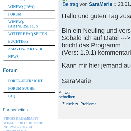
von
SaraMarie
» 28.01.
WINFAQ (JAVA)
Hallo und guten Tag zu
FORUM
WINFAQ-
PARTNERSEITEN
Bin ein Neuling und vers
WEITERE FAQ SEITEN
Sobald ich auf Datei --->
BUCHTIPPS
bricht das Programm
AMAZON-PARTNER
(Vers: 1.9.1) kommentarl
NEWS
Kann mir hier jemand au
Forum
SaraMarie
FOREN-ÜBERSICHT
FORUM SUCHE
Antwort
FAQ
schreiben
Zurück zu Probleme
Partnerseiten
VIRGIS-DREAMBABYS
WINSUPPORTFORUM.DE
NETZWERKTOTAL