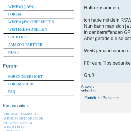
WINFAQ (JAVA)
Hallo zusammen,
FORUM
ich habe mit dem RSW e
WINFAQ-PARTNERSEITEN
Nun kann man sich ja 
WEITERE FAQ SEITEN
in der betreffenden G
BUCHTIPPS
Aber gerade die selbst 
AMAZON-PARTNER
Weiß jemand woran das
NEWS
Für eure Tips bedanke
Forum
Gruß
FOREN-ÜBERSICHT
FORUM SUCHE
Antwort
schreiben
FAQ
Zurück zu Probleme
Partnerseiten
VIRGIS-DREAMBABYS
WINSUPPORTFORUM.DE
NETZWERKTOTAL
WINHELPLINE