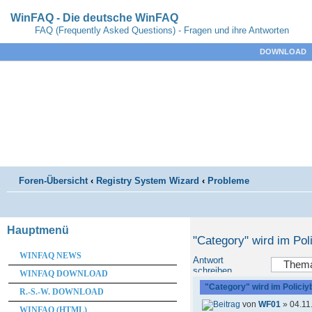
WinFAQ - Die deutsche WinFAQ
FAQ (Frequently Asked Questions) - Fragen und ihre Antworten
DOWNLOAD
Foren-Übersicht
‹
Registry System Wizard
‹
Probleme
Hauptmenü
"Category" wird im Poli
WINFAQ NEWS
Antwort
schreiben
WINFAQ DOWNLOAD
"Category" wird im Policiyb
R.-S.-W. DOWNLOAD
von
WF01
» 04.11
WINFAQ (HTML)