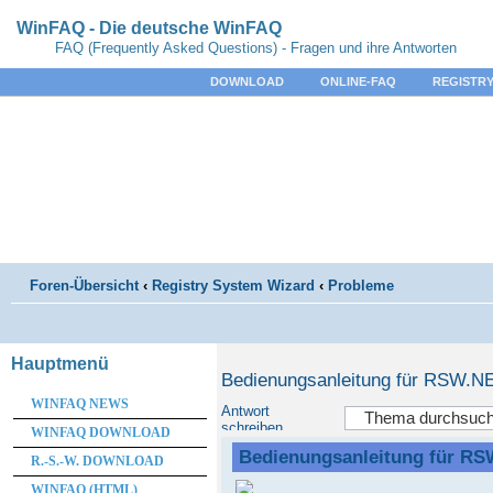
WinFAQ - Die deutsche WinFAQ
FAQ (Frequently Asked Questions) - Fragen und ihre Antworten
DOWNLOAD
ONLINE-FAQ
REGISTRY
Foren-Übersicht
‹
Registry System Wizard
‹
Probleme
Hauptmenü
Bedienungsanleitung für RSW.N
WINFAQ NEWS
Antwort
schreiben
WINFAQ DOWNLOAD
Bedienungsanleitung für R
R.-S.-W. DOWNLOAD
WINFAQ (HTML)