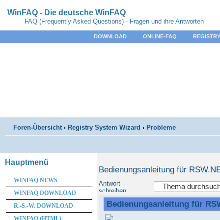
WinFAQ - Die deutsche WinFAQ
FAQ (Frequently Asked Questions) - Fragen und ihre Antworten
DOWNLOAD
ONLINE-FAQ
REGISTRY
Foren-Übersicht
‹
Registry System Wizard
‹
Probleme
Hauptmenü
Bedienungsanleitung für RSW.N
WINFAQ NEWS
Antwort
schreiben
WINFAQ DOWNLOAD
Bedienungsanleitung für R
R.-S.-W. DOWNLOAD
WINFAQ (HTML)