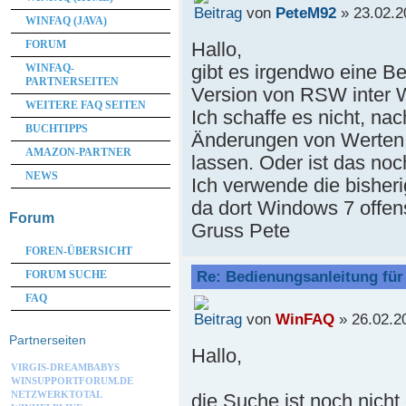
von
PeteM92
» 23.02.2
WINFAQ (JAVA)
Hallo,
FORUM
gibt es irgendwo eine B
WINFAQ-
PARTNERSEITEN
Version von RSW inter 
WEITERE FAQ SEITEN
Ich schaffe es nicht, na
BUCHTIPPS
Änderungen von Werten di
AMAZON-PARTNER
lassen. Oder ist das noc
NEWS
Ich verwende die bisher
da dort Windows 7 offensi
Forum
Gruss Pete
FOREN-ÜBERSICHT
Re: Bedienungsanleitung fü
FORUM SUCHE
FAQ
von
WinFAQ
» 26.02.2
Partnerseiten
Hallo,
VIRGIS-DREAMBABYS
WINSUPPORTFORUM.DE
NETZWERKTOTAL
die Suche ist noch nicht