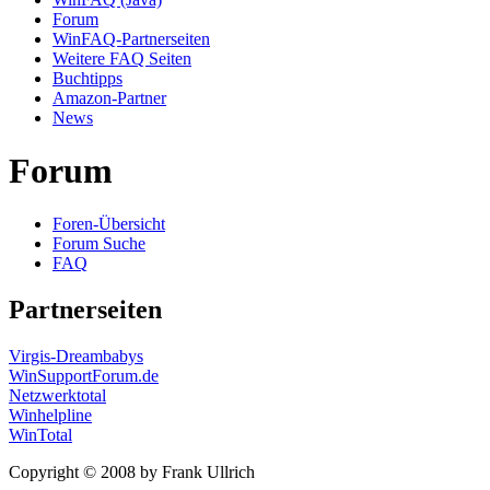
Forum
WinFAQ-Partnerseiten
Weitere FAQ Seiten
Buchtipps
Amazon-Partner
News
Forum
Foren-Übersicht
Forum Suche
FAQ
Partnerseiten
Virgis-Dreambabys
WinSupportForum.de
Netzwerktotal
Winhelpline
WinTotal
Copyright © 2008 by Frank Ullrich