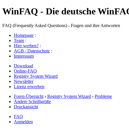
WinFAQ - Die deutsche WinFA
FAQ (Frequently Asked Questions) - Fragen und ihre Antworten
Homepage
:
Team
:
Hier werben?
:
AGB / Datenschutz
:
Impressum
Download
Online-FAQ
Registry System Wizard
Newsletter
Lizenz erwerben
Foren-Übersicht
‹
Registry System Wizard
‹
Probleme
Ändere Schriftgröße
Druckansicht
FAQ
Anmelden