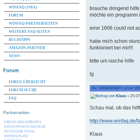
WINFAQ (JAVA)
brauche dringend hilfe
möchte ein programm i
FORUM
WINFAQ-PARTNERSEITEN
error 1606 could not a
WEITERE FAQ SEITEN
BUCHTIPPS
habe mich schon stunde
funkioniert bei mir!!!
AMAZON-PARTNER
NEWS
bitte um rasche hilfe
Forum
lg
FOREN-ÜBERSICHT
Re: DRINGEND!!! error 16
FORUM SUCHE
von
Klaus
» 25.07
FAQ
Schau mal, ob das hilft
Partnerseiten
http://www.winfaq.de/f
VIRGIS-DREAMBABYS
WINSUPPORTFORUM.DE
NETZWERKTOTAL
Klaus
WINHELPLINE