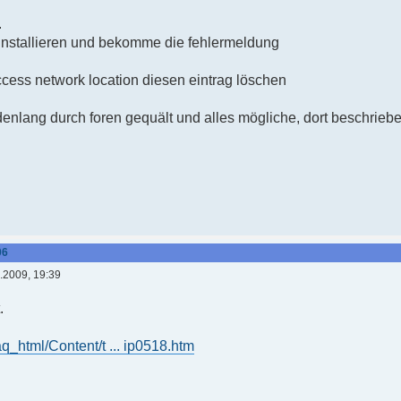
.
nstallieren und bekomme die fehlermeldung
ccess network location diesen eintrag löschen
nlang durch foren gequält und alles mögliche, dort beschriebe
06
.2009, 19:39
.
aq_html/Content/t ... ip0518.htm