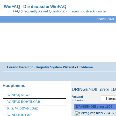
WinFAQ - Die deutsche WinFAQ
FAQ (Frequently Asked Questions) - Fragen und ihre Antworten
DOWNLOAD
Foren-Übersicht
‹
Registry System Wizard
‹
Probleme
Hauptmenü
DRINGEND!!! error 16
WINFAQ NEWS
Antwort
schreiben
WINFAQ DOWNLOAD
DRINGEND!!! error 1606
R.-S.-W. DOWNLOAD
von
bichi
» 24.07.
WINFAQ (HTML)