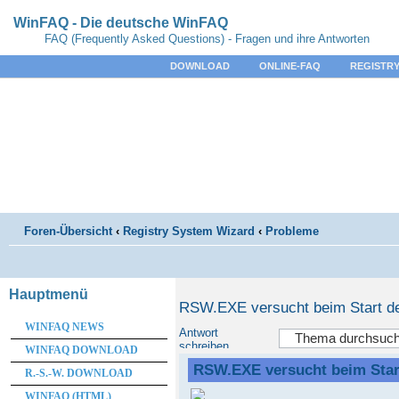
WinFAQ - Die deutsche WinFAQ
FAQ (Frequently Asked Questions) - Fragen und ihre Antworten
DOWNLOAD
ONLINE-FAQ
REGISTRY
Foren-Übersicht
‹
Registry System Wizard
‹
Probleme
Hauptmenü
RSW.EXE versucht beim Start den
WINFAQ NEWS
Antwort
schreiben
WINFAQ DOWNLOAD
RSW.EXE versucht beim Start
R.-S.-W. DOWNLOAD
WINFAQ (HTML)