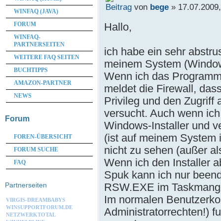
von
bege
» 17.07.2009,
WINFAQ (JAVA)
Hallo,
FORUM
WINFAQ-
PARTNERSEITEN
ich habe ein sehr abstr
WEITERE FAQ SEITEN
meinem System (Windo
BUCHTIPPS
Wenn ich das Programm i
AMAZON-PARTNER
meldet die Firewall, d
NEWS
Privileg und den Zugriff
versucht. Auch wenn ich 
Forum
Windows-Installer und ve
(ist auf meinem System i
FOREN-ÜBERSICHT
nicht zu sehen (außer a
FORUM SUCHE
Wenn ich den Installer a
FAQ
Spuk kann ich nur beend
RSW.EXE im Taskmange
Partnerseiten
Im normalen Benutzerko
VIRGIS-DREAMBABYS
WINSUPPORTFORUM.DE
Administratorrechten!) f
NETZWERKTOTAL