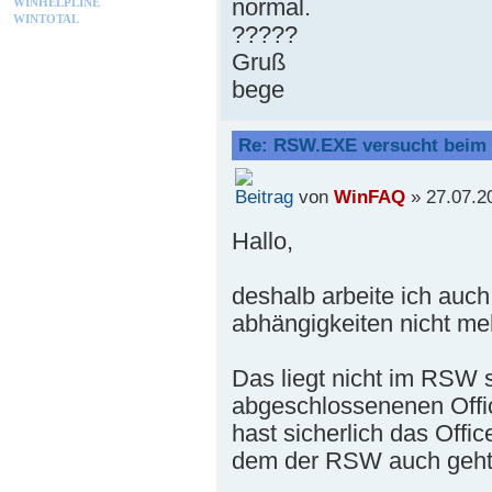
normal.
WINHELPLINE
WINTOTAL
?????
Gruß
bege
Re: RSW.EXE versucht beim S
von
WinFAQ
» 27.07.2
Hallo,
deshalb arbeite ich auc
abhängigkeiten nicht me
Das liegt nicht im RSW s
abgeschlossenenen Office
hast sicherlich das Offic
dem der RSW auch geht