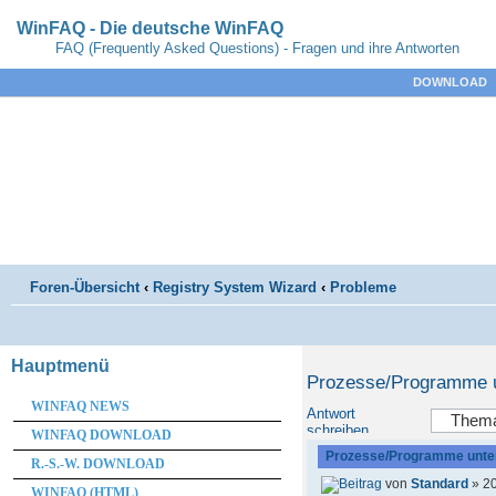
WinFAQ - Die deutsche WinFAQ
FAQ (Frequently Asked Questions) - Fragen und ihre Antworten
DOWNLOAD
Foren-Übersicht
‹
Registry System Wizard
‹
Probleme
Hauptmenü
Prozesse/Programme u
WINFAQ NEWS
Antwort
schreiben
WINFAQ DOWNLOAD
Prozesse/Programme unter
R.-S.-W. DOWNLOAD
von
Standard
» 20
WINFAQ (HTML)