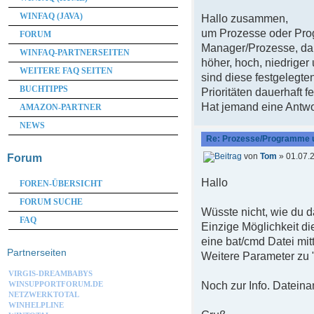
WINFAQ (JAVA)
Hallo zusammen,
um Prozesse oder Pro
FORUM
Manager/Prozesse, dan
WINFAQ-PARTNERSEITEN
höher, hoch, niedrige
WEITERE FAQ SEITEN
sind diese festgelegte
BUCHTIPPS
Prioritäten dauerhaft 
Hat jemand eine Antwo
AMAZON-PARTNER
NEWS
Re: Prozesse/Programme u
von
Tom
» 01.07.
Forum
Hallo
FOREN-ÜBERSICHT
FORUM SUCHE
Wüsste nicht, wie du d
FAQ
Einzige Möglichkeit di
eine bat/cmd Datei mi
Partnerseiten
Weitere Parameter zu "
VIRGIS-DREAMBABYS
Noch zur Info. Datei
WINSUPPORTFORUM.DE
NETZWERKTOTAL
WINHELPLINE