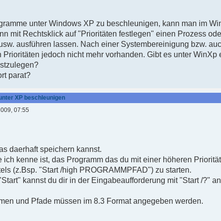
gramme unter Windows XP zu beschleunigen, kann man im Wi
n mit Rechtsklick auf "Prioritäten festlegen" einen Prozess od
r usw. ausführen lassen. Nach einer Systembereinigung bzw. au
n Prioritäten jedoch nicht mehr vorhanden. Gibt es unter WinXp 
festzulegen?
rt parat?
nter XP beschleunigen
2009, 07:55
as daerhaft speichern kannst.
e ich kenne ist, das Programm das du mit einer höheren Priorität
ttels (z.Bsp. "Start /high PROGRAMMPFAD") zu starten.
Start" kannst du dir in der Eingabeaufforderung mit "Start /?" a
namen und Pfade müssen im 8.3 Format angegeben werden.