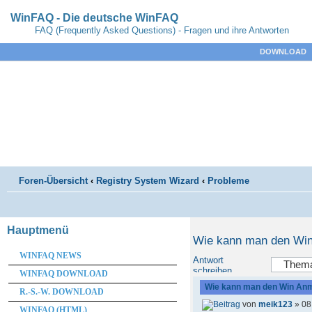
WinFAQ - Die deutsche WinFAQ
FAQ (Frequently Asked Questions) - Fragen und ihre Antworten
DOWNLOAD
Foren-Übersicht
‹
Registry System Wizard
‹
Probleme
Hauptmenü
Wie kann man den Win
WINFAQ NEWS
Antwort
schreiben
WINFAQ DOWNLOAD
Wie kann man den Win Anm
R.-S.-W. DOWNLOAD
von
meik123
» 08
WINFAQ (HTML)