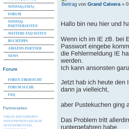
von
Grand Calvera
» 0
WINFAQ (JAVA)
FORUM
WINFAQ-
Hallo bin neu hier und 
PARTNERSEITEN
WEITERE FAQ SEITEN
Wenn ich im IE zB. bei
BUCHTIPPS
Passwort eingebe komm
AMAZON-PARTNER
die Fehlermeldung IE h
NEWS
werden.
Ich kann ansonsten ganz
Forum
FOREN-ÜBERSICHT
Jetzt hab ich heute den I
FORUM SUCHE
dann ja vielleicht,
FAQ
aber Pustekuchen ging
Partnerseiten
VIRGIS-DREAMBABYS
Das Problem tritt allerd
WINSUPPORTFORUM.DE
runtergefahren habe,
NETZWERKTOTAL