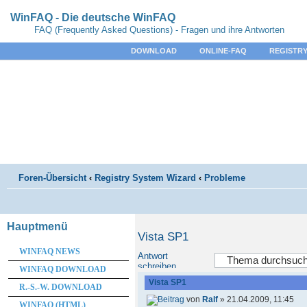
WinFAQ - Die deutsche WinFAQ
FAQ (Frequently Asked Questions) - Fragen und ihre Antworten
DOWNLOAD
ONLINE-FAQ
REGISTRY
Foren-Übersicht
‹
Registry System Wizard
‹
Probleme
Hauptmenü
Vista SP1
WINFAQ NEWS
Antwort
schreiben
WINFAQ DOWNLOAD
Vista SP1
R.-S.-W. DOWNLOAD
von
Ralf
» 21.04.2009, 11:45
WINFAQ (HTML)