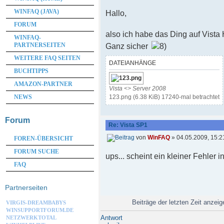
WINFAQ (JAVA)
Hallo,
FORUM
also ich habe das Ding auf Vista 
WINFAQ-
PARTNERSEITEN
Ganz sicher
WEITERE FAQ SEITEN
DATEIANHÄNGE
BUCHTIPPS
AMAZON-PARTNER
Vista <> Server 2008
123.png (6.38 KiB) 17240-mal betrachtet
NEWS
Forum
Re: Vista SP1
von
WinFAQ
» 04.05.2009, 15:2
FOREN-ÜBERSICHT
FORUM SUCHE
ups... scheint ein kleiner Fehler 
FAQ
Partnerseiten
Beiträge der letzten Zeit anzei
VIRGIS-DREAMBABYS
WINSUPPORTFORUM.DE
Antwort
NETZWERKTOTAL