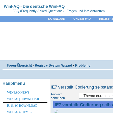
WinFAQ - Die deutsche WinFAQ
FAQ (Frequently Asked Questions) - Fragen und ihre Antworten
DOWNLOAD
ONLINE-FAQ
REGISTRY
Foren-Übersicht
‹
Registry System Wizard
‹
Probleme
Hauptmenü
IE7 verstellt Codierung selbständ
WINFAQ NEWS
Antwort
schreiben
WINFAQ DOWNLOAD
IE7 verstellt Codierung selb
R.-S.-W. DOWNLOAD
WINFAQ (HTML)