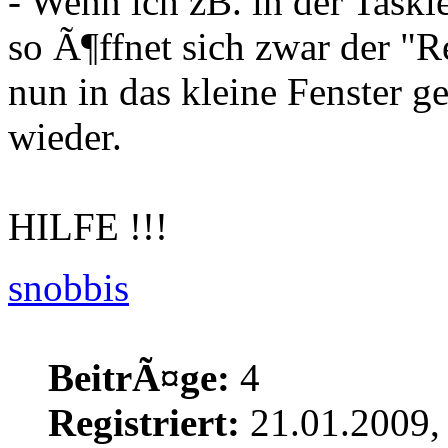
- Wenn ich zB. in der Taskl
so Ã¶ffnet sich zwar der "R
nun in das kleine Fenster g
wieder.
HILFE !!!
snobbis
BeitrÃ¤ge:
4
Registriert:
21.01.2009,