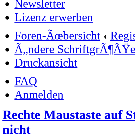
Newsletter
Lizenz erwerben
Foren-Ãœbersicht
‹
Regi
Ã„ndere SchriftgrÃ¶ÃŸ
Druckansicht
FAQ
Anmelden
Rechte Maustaste auf St
nicht