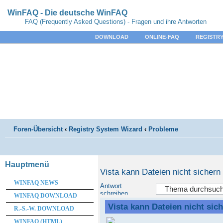
WinFAQ - Die deutsche WinFAQ
FAQ (Frequently Asked Questions) - Fragen und ihre Antworten
DOWNLOAD
ONLINE-FAQ
REGISTRY
Foren-Übersicht
‹
Registry System Wizard
‹
Probleme
Hauptmenü
Vista kann Dateien nicht sichern
WINFAQ NEWS
Antwort
schreiben
WINFAQ DOWNLOAD
Vista kann Dateien nicht sic
R.-S.-W. DOWNLOAD
WINFAQ (HTML)