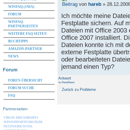
von
hareb
» 28.12.2008
WINFAQ (JAVA)
Ich möchte meine Dateie
FORUM
Festplatte sichern. Auf
WINFAQ-
PARTNERSEITEN
Dateien mit Office 2003 
WEITERE FAQ SEITEN
Office 2007 installiert. D
BUCHTIPPS
Dateien konnte ich mit 
AMAZON-PARTNER
externe Festplatte übertr
NEWS
oder bearbeiteten Dateie
jemand einen Typ?
Forum
Antwort
FOREN-ÜBERSICHT
schreiben
FORUM SUCHE
Zurück zu Probleme
FAQ
Partnerseiten
VIRGIS-DREAMBABYS
WINSUPPORTFORUM.DE
NETZWERKTOTAL