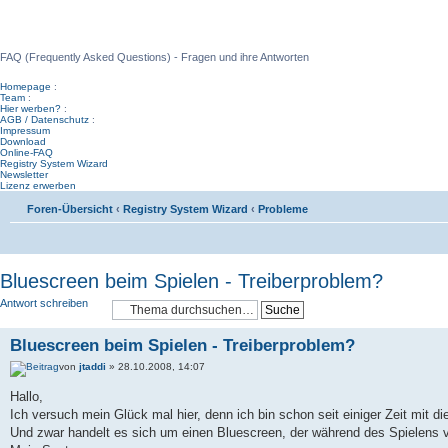
WinFAQ - Die deutsche WinFAQ
FAQ (Frequently Asked Questions) - Fragen und ihre Antworten
Homepage
:
Team
:
Hier werben?
:
AGB / Datenschutz
:
Impressum
Download
Online-FAQ
Registry System Wizard
Newsletter
Lizenz erwerben
Foren-Übersicht
‹
Registry System Wizard
‹
Probleme
Bluescreen beim Spielen - Treiberproblem?
Antwort schreiben
Bluescreen beim Spielen - Treiberproblem?
von
jtaddi
» 28.10.2008, 14:07
Hallo,
Ich versuch mein Glück mal hier, denn ich bin schon seit einiger Zeit mit d
Und zwar handelt es sich um einen Bluescreen, der während des Spielens von