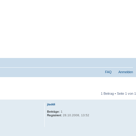
FAQ
Anmelden
1 Beitrag • Seite
1
von
1
jtaddi
Beiträge:
1
Registriert:
28.10.2008, 13:52