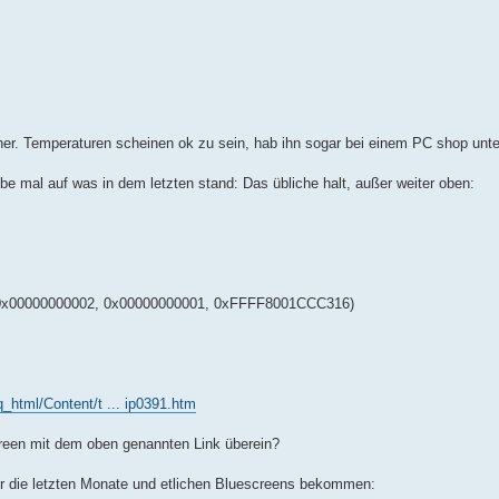
üher. Temperaturen scheinen ok zu sein, hab ihn sogar bei einem PC shop unt
be mal auf was in dem letzten stand: Das übliche halt, außer weiter oben:
 0x00000000002, 0x00000000001, 0xFFFF8001CCC316)
q_html/Content/t ... ip0391.htm
creen mit dem oben genannten Link überein?
er die letzten Monate und etlichen Bluescreens bekommen: