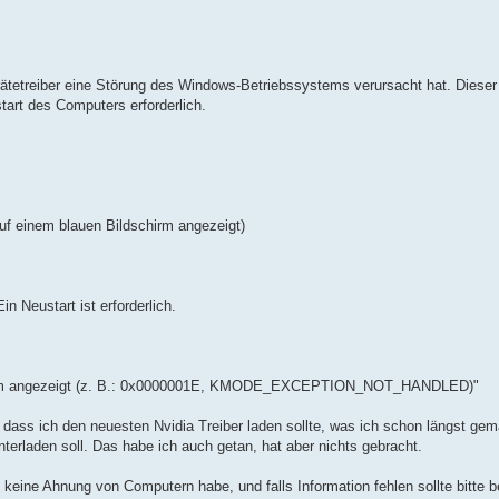
rätetreiber eine Störung des Windows-Betriebssystems verursacht hat. Dieser 
art des Computers erforderlich.
uf einem blauen Bildschirm angezeigt)
n Neustart ist erforderlich.
schirm angezeigt (z. B.: 0x0000001E, KMODE_EXCEPTION_NOT_HANDLED)"
 dass ich den neuesten Nvidia Treiber laden sollte, was ich schon längst gem
nterladen soll. Das habe ich auch getan, hat aber nichts gebracht.
s keine Ahnung von Computern habe, und falls Information fehlen sollte bitte 