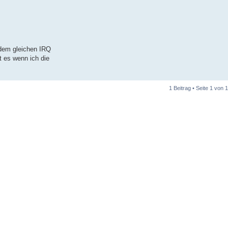
 dem gleichen IRQ
t es wenn ich die
1 Beitrag • Seite
1
von
1