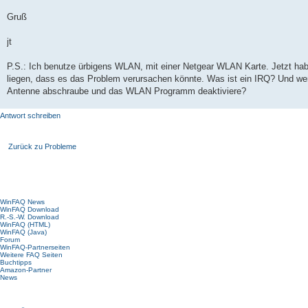
Gruß
jt
P.S.: Ich benutze ürbigens WLAN, mit einer Netgear WLAN Karte. Jetzt ha
liegen, dass es das Problem verursachen könnte. Was ist ein IRQ? Und werd
Antenne abschraube und das WLAN Programm deaktiviere?
Antwort schreiben
Zurück zu Probleme
Hauptmenü
WinFAQ News
WinFAQ Download
R.-S.-W. Download
WinFAQ (HTML)
WinFAQ (Java)
Forum
WinFAQ-Partnerseiten
Weitere FAQ Seiten
Buchtipps
Amazon-Partner
News
Forum