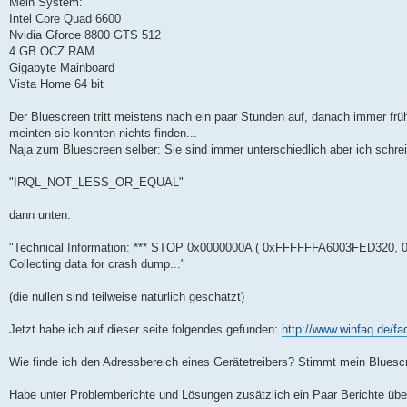
Mein System:
Intel Core Quad 6600
Nvidia Gforce 8800 GTS 512
4 GB OCZ RAM
Gigabyte Mainboard
Vista Home 64 bit
Der Bluescreen tritt meistens nach ein paar Stunden auf, danach immer fr
meinten sie konnten nichts finden...
Naja zum Bluescreen selber: Sie sind immer unterschiedlich aber ich schrei
"IRQL_NOT_LESS_OR_EQUAL"
dann unten:
"Technical Information: *** STOP 0x0000000A ( 0xFFFFFFA6003FED320,
Collecting data for crash dump..."
(die nullen sind teilweise natürlich geschätzt)
Jetzt habe ich auf dieser seite folgendes gefunden:
http://www.winfaq.de/fa
Wie finde ich den Adressbereich eines Gerätetreibers? Stimmt mein Blues
Habe unter Problemberichte und Lösungen zusätzlich ein Paar Berichte üb