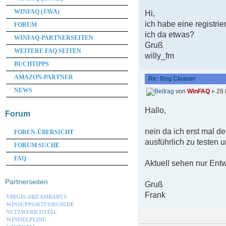
WINFAQ (JAVA)
Hi,
ich habe eine registri
FORUM
ich da etwas?
WINFAQ-PARTNERSEITEN
Gruß
WEITERE FAQ SEITEN
willy_fm
BUCHTIPPS
AMAZON-PARTNER
Re: Reg Cleaner
NEWS
von
WinFAQ
» 28.
Hallo,
Forum
nein da ich erst mal d
FOREN-ÜBERSICHT
ausführlich zu testen 
FORUM SUCHE
FAQ
Aktuell sehen nur Ent
Partnerseiten
Gruß
Frank
VIRGIS-DREAMBABYS
WINSUPPORTFORUM.DE
NETZWERKTOTAL
WINHELPLINE