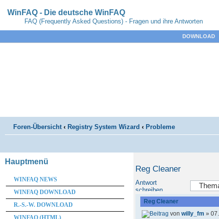
WinFAQ - Die deutsche WinFAQ
FAQ (Frequently Asked Questions) - Fragen und ihre Antworten
DOWNLOAD
Foren-Übersicht
‹
Registry System Wizard
‹
Probleme
Hauptmenü
Reg Cleaner
WINFAQ NEWS
Antwort
schreiben
WINFAQ DOWNLOAD
Reg Cleaner
R.-S.-W. DOWNLOAD
von
willy_fm
» 07.
WINFAQ (HTML)