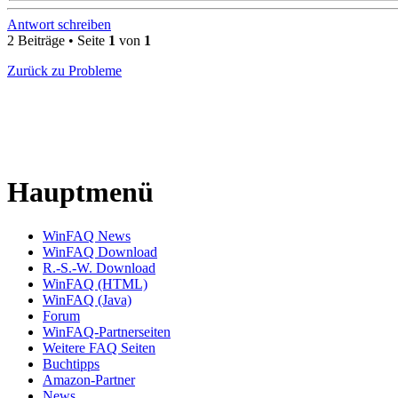
Antwort schreiben
2 Beiträge • Seite
1
von
1
Zurück zu Probleme
Hauptmenü
WinFAQ News
WinFAQ Download
R.-S.-W. Download
WinFAQ (HTML)
WinFAQ (Java)
Forum
WinFAQ-Partnerseiten
Weitere FAQ Seiten
Buchtipps
Amazon-Partner
News