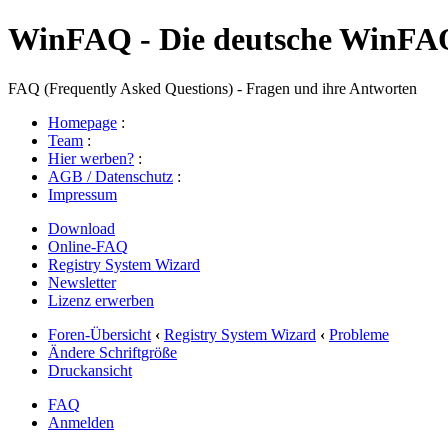
WinFAQ - Die deutsche WinFA
FAQ (Frequently Asked Questions) - Fragen und ihre Antworten
Homepage
:
Team
:
Hier werben?
:
AGB / Datenschutz
:
Impressum
Download
Online-FAQ
Registry System Wizard
Newsletter
Lizenz erwerben
Foren-Übersicht
‹
Registry System Wizard
‹
Probleme
Ändere Schriftgröße
Druckansicht
FAQ
Anmelden