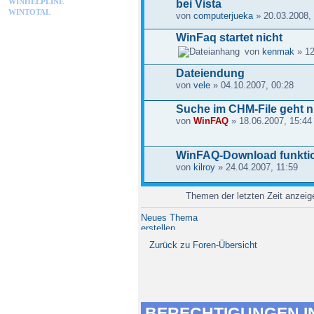
WINHELPLINE
bei Vista
WINTOTAL
von
computerjueka
» 20.03.2008,
WinFaq startet nicht
von
kenmak
» 12
Dateiendung
von
vele
» 04.10.2007, 00:28
Suche im CHM-File geht n
von
WinFAQ
» 18.06.2007, 15:44
WinFAQ-Download funktion
von
kilroy
» 24.04.2007, 11:59
Themen der letzten Zeit anzei
Neues Thema
erstellen
Zurück zu Foren-Übersicht
BERECHTIGUNGEN I