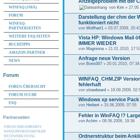
Anzeigeproblem mit der 
WINFAQ (JAVA)
von
Kim
» 27.05.
FORUM
Darstellung der chm der 
funktioniert nicht
WINFAQ-
von
Wolfhart1
» 03.07.2009, 20:4
PARTNERSEITEN
WEITERE FAQ SEITEN
Vista HP: Windows Mail öff
IMMER WIEDER
BUCHTIPPS
von
Magniona
» 21.01.2010, 17:5
AMAZON-PARTNER
Anfrage neue Version
NEWS
von
Boris007
» 20.01.2010, 07:34
Forum
WINFAQ_CHM.ZIP Version 
fehlerhaft
FOREN-ÜBERSICHT
von
strawbeard
» 19.09.2009, 02:
FORUM SUCHE
Windows xp service Pack 3
FAQ
von
Herbert
» 15.06.2009, 07:55
Fehler in WinFAQ !? Lar
Partnerseiten
von
Achim
» 08.06.2008, 19:36
VIRGIS-DREAMBABYS
WINSUPPORTFORUM.DE
Ordnerstruktur beim Ankli
NETZWERKTOTAL