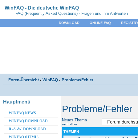
WinFAQ - Die deutsche WinFAQ
FAQ (Frequently Asked Questions) - Fragen und ihre Antworten
DOWNLOAD
ONLINE-FAQ
REGISTRY
Foren-Übersicht
‹
WinFAQ
‹
Probleme/Fehler
Hauptmenü
Probleme/Fehler
WINFAQ NEWS
Neues Thema
WINFAQ DOWNLOAD
erstellen
R.-S.-W. DOWNLOAD
THEMEN
WINFAQ (HTML)