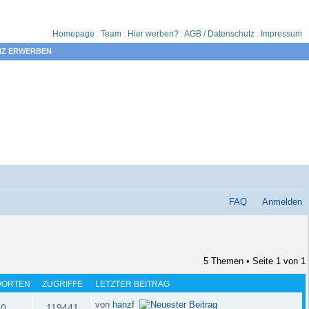
Homepage
:
Team
:
Hier werben?
:
AGB / Datenschutz
:
Impressum
NZ ERWERBEN
FAQ
Anmelden
5 Themen • Seite
1
von
1
WORTEN
ZUGRIFFE
LETZTER BEITRAG
von
hanzf
0
119441