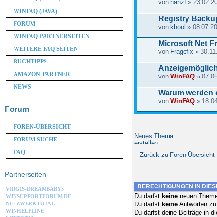
von
hanzf
» 23.02.20
WINFAQ (JAVA)
Registry Backu
FORUM
von
khool
» 08.07.20
WINFAQ-PARTNERSEITEN
Microsoft Net 
WEITERE FAQ SEITEN
von
Fragefix
» 30.11
BUCHTIPPS
Anzeigemöglich
AMAZON-PARTNER
von
WinFAQ
» 07.05
NEWS
Warum werden e
von
WinFAQ
» 18.04
Forum
FOREN-ÜBERSICHT
Neues Thema
FORUM SUCHE
erstellen
FAQ
Zurück zu Foren-Übersicht
Partnerseiten
BERECHTIGUNGEN IN DIE
VIRGIS-DREAMBABYS
Du darfst
keine
neuen Themen
WINSUPPORTFORUM.DE
NETZWERKTOTAL
Du darfst
keine
Antworten zu
WINHELPLINE
Du darfst deine Beiträge in