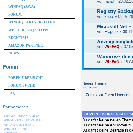
von
hanzf
» 23.02.20
WINFAQ (JAVA)
Registry Backu
FORUM
von
khool
» 08.07.20
WINFAQ-PARTNERSEITEN
Microsoft Net 
WEITERE FAQ SEITEN
von
Fragefix
» 30.11
BUCHTIPPS
Anzeigemöglich
AMAZON-PARTNER
von
WinFAQ
» 07.05
NEWS
Warum werden e
von
WinFAQ
» 18.04
Forum
FOREN-ÜBERSICHT
Neues Thema
FORUM SUCHE
erstellen
FAQ
Zurück zu Foren-Übersicht
Partnerseiten
BERECHTIGUNGEN IN DIE
VIRGIS-DREAMBABYS
Du darfst
keine
neuen Themen
WINSUPPORTFORUM.DE
NETZWERKTOTAL
Du darfst
keine
Antworten zu
WINHELPLINE
Du darfst deine Beiträge in