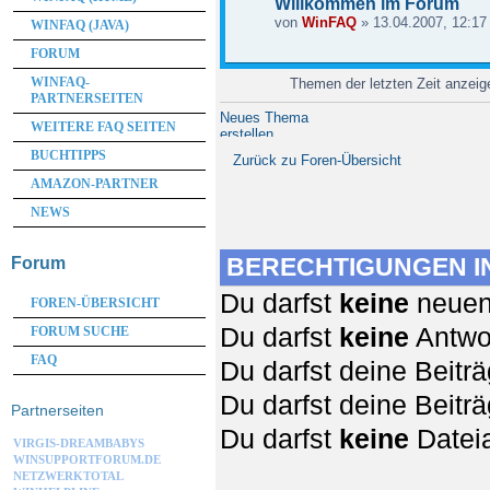
Willkommen im Forum
von
WinFAQ
» 13.04.2007, 12:17
WINFAQ (JAVA)
FORUM
WINFAQ-
Themen der letzten Zeit anzei
PARTNERSEITEN
Neues Thema
WEITERE FAQ SEITEN
erstellen
BUCHTIPPS
Zurück zu Foren-Übersicht
AMAZON-PARTNER
NEWS
BERECHTIGUNGEN I
Forum
Du darfst
keine
neuen 
FOREN-ÜBERSICHT
Du darfst
keine
Antwor
FORUM SUCHE
FAQ
Du darfst deine Beit
Du darfst deine Beit
Partnerseiten
Du darfst
keine
Dateia
VIRGIS-DREAMBABYS
WINSUPPORTFORUM.DE
NETZWERKTOTAL