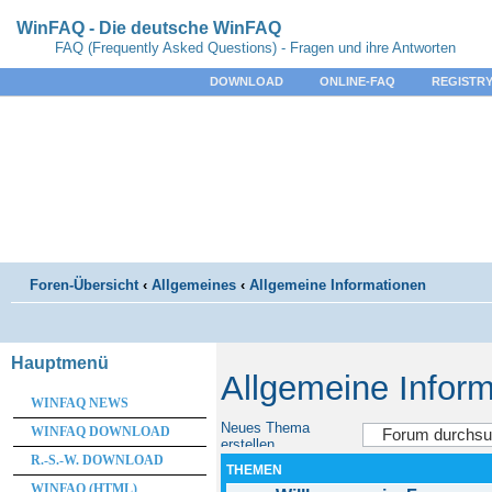
WinFAQ - Die deutsche WinFAQ
FAQ (Frequently Asked Questions) - Fragen und ihre Antworten
DOWNLOAD
ONLINE-FAQ
REGISTRY
Foren-Übersicht
‹
Allgemeines
‹
Allgemeine Informationen
Hauptmenü
Allgemeine Infor
WINFAQ NEWS
Neues Thema
WINFAQ DOWNLOAD
erstellen
R.-S.-W. DOWNLOAD
THEMEN
WINFAQ (HTML)