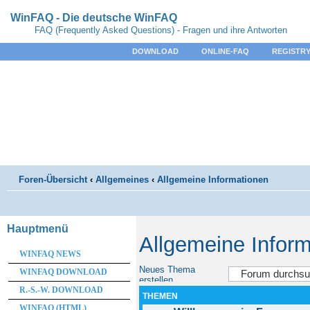
WinFAQ - Die deutsche WinFAQ
FAQ (Frequently Asked Questions) - Fragen und ihre Antworten
DOWNLOAD
ONLINE-FAQ
REGISTRY
Foren-Übersicht
‹
Allgemeines
‹
Allgemeine Informationen
Hauptmenü
Allgemeine Infor
WINFAQ NEWS
Neues Thema
WINFAQ DOWNLOAD
erstellen
R.-S.-W. DOWNLOAD
THEMEN
WINFAQ (HTML)