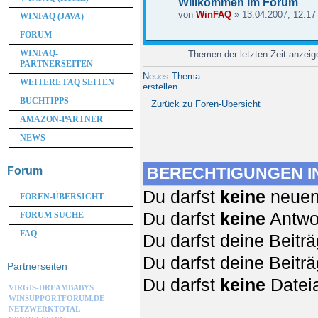
Willkommen im Forum
von
WinFAQ
» 13.04.2007, 12:17
WINFAQ (JAVA)
FORUM
WINFAQ-
Themen der letzten Zeit anzei
PARTNERSEITEN
Neues Thema
WEITERE FAQ SEITEN
erstellen
BUCHTIPPS
Zurück zu Foren-Übersicht
AMAZON-PARTNER
NEWS
BERECHTIGUNGEN I
Forum
Du darfst
keine
neuen 
FOREN-ÜBERSICHT
Du darfst
keine
Antwor
FORUM SUCHE
FAQ
Du darfst deine Beit
Du darfst deine Beit
Partnerseiten
Du darfst
keine
Dateia
VIRGIS-DREAMBABYS
WINSUPPORTFORUM.DE
NETZWERKTOTAL