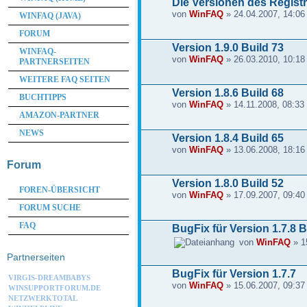
Die Versionen des Regist
von
WinFAQ
» 24.04.2007, 14:06
WINFAQ (JAVA)
FORUM
Version 1.9.0 Build 73
WINFAQ-
von
WinFAQ
» 26.03.2010, 10:18
PARTNERSEITEN
WEITERE FAQ SEITEN
Version 1.8.6 Build 68
BUCHTIPPS
von
WinFAQ
» 14.11.2008, 08:33
AMAZON-PARTNER
NEWS
Version 1.8.4 Build 65
von
WinFAQ
» 13.06.2008, 18:16
Forum
Version 1.8.0 Build 52
FOREN-ÜBERSICHT
von
WinFAQ
» 17.09.2007, 09:40
FORUM SUCHE
FAQ
BugFix für Version 1.7.8 B
von
WinFAQ
» 1
Partnerseiten
BugFix für Version 1.7.7
VIRGIS-DREAMBABYS
von
WinFAQ
» 15.06.2007, 09:37
WINSUPPORTFORUM.DE
NETZWERKTOTAL