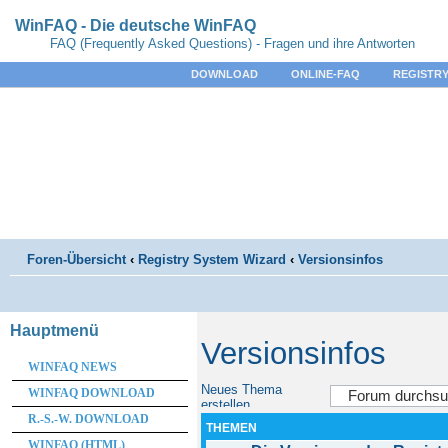
WinFAQ - Die deutsche WinFAQ
FAQ (Frequently Asked Questions) - Fragen und ihre Antworten
DOWNLOAD
ONLINE-FAQ
REGISTRY
Foren-Übersicht
‹
Registry System Wizard
‹
Versionsinfos
Hauptmenü
Versionsinfos
WINFAQ NEWS
Neues Thema
WINFAQ DOWNLOAD
erstellen
R.-S.-W. DOWNLOAD
THEMEN
WINFAQ (HTML)