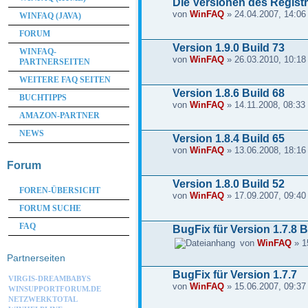
Die Versionen des Regist
von
WinFAQ
» 24.04.2007, 14:06
WINFAQ (JAVA)
FORUM
Version 1.9.0 Build 73
WINFAQ-
von
WinFAQ
» 26.03.2010, 10:18
PARTNERSEITEN
WEITERE FAQ SEITEN
Version 1.8.6 Build 68
BUCHTIPPS
von
WinFAQ
» 14.11.2008, 08:33
AMAZON-PARTNER
NEWS
Version 1.8.4 Build 65
von
WinFAQ
» 13.06.2008, 18:16
Forum
Version 1.8.0 Build 52
FOREN-ÜBERSICHT
von
WinFAQ
» 17.09.2007, 09:40
FORUM SUCHE
FAQ
BugFix für Version 1.7.8 B
von
WinFAQ
» 1
Partnerseiten
BugFix für Version 1.7.7
VIRGIS-DREAMBABYS
von
WinFAQ
» 15.06.2007, 09:37
WINSUPPORTFORUM.DE
NETZWERKTOTAL