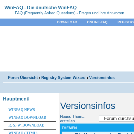
WinFAQ - Die deutsche WinFAQ
FAQ (Frequently Asked Questions) - Fragen und ihre Antworten
DOWNLOAD
ONLINE-FAQ
REGISTRY
Foren-Übersicht
‹
Registry System Wizard
‹
Versionsinfos
Hauptmenü
Versionsinfos
WINFAQ NEWS
Neues Thema
WINFAQ DOWNLOAD
erstellen
R.-S.-W. DOWNLOAD
THEMEN
WINFAQ (HTML)