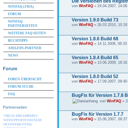
Die Versionen des Regist
von
WinFAQ
» 24.04.2007, 14:06
WINFAQ (JAVA)
FORUM
Version 1.9.0 Build 73
WINFAQ-
von
WinFAQ
» 26.03.2010, 10:18
PARTNERSEITEN
WEITERE FAQ SEITEN
Version 1.8.6 Build 68
BUCHTIPPS
von
WinFAQ
» 14.11.2008, 08:33
AMAZON-PARTNER
NEWS
Version 1.8.4 Build 65
von
WinFAQ
» 13.06.2008, 18:16
Forum
Version 1.8.0 Build 52
FOREN-ÜBERSICHT
von
WinFAQ
» 17.09.2007, 09:40
FORUM SUCHE
FAQ
BugFix für Version 1.7.8 B
von
WinFAQ
» 1
Partnerseiten
BugFix für Version 1.7.7
VIRGIS-DREAMBABYS
von
WinFAQ
» 15.06.2007, 09:37
WINSUPPORTFORUM.DE
NETZWERKTOTAL