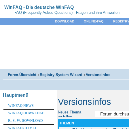
WinFAQ - Die deutsche WinFAQ
FAQ (Frequently Asked Questions) - Fragen und ihre Antworten
DOWNLOAD
ONLINE-FAQ
REGISTRY
Foren-Übersicht
‹
Registry System Wizard
‹
Versionsinfos
Hauptmenü
Versionsinfos
WINFAQ NEWS
Neues Thema
WINFAQ DOWNLOAD
erstellen
R.-S.-W. DOWNLOAD
THEMEN
WINFAQ (HTML)