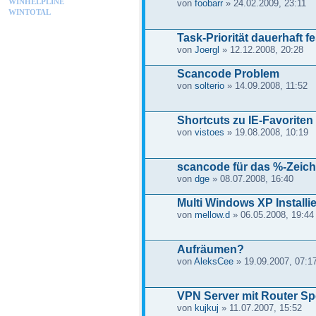
WINHELPLINE
von
foobarr
» 24.02.2009, 23:11
WINTOTAL
Task-Priorität dauerhaft f
von
Joergl
» 12.12.2008, 20:28
Scancode Problem
von
solterio
» 14.09.2008, 11:52
Shortcuts zu IE-Favoriten 
von
vistoes
» 19.08.2008, 10:19
scancode für das %-Zeic
von
dge
» 08.07.2008, 16:40
Multi Windows XP Installie
von
mellow.d
» 06.05.2008, 19:44
Aufräumen?
von
AleksCee
» 19.09.2007, 07:1
VPN Server mit Router S
von
kujkuj
» 11.07.2007, 15:52