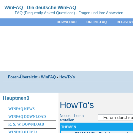
WinFAQ - Die deutsche WinFAQ
FAQ (Frequently Asked Questions) - Fragen und ihre Antworten
DOWNLOAD
ONLINE-FAQ
REGISTRY
Foren-Übersicht
‹
WinFAQ
‹
HowTo's
Hauptmenü
HowTo's
WINFAQ NEWS
Neues Thema
WINFAQ DOWNLOAD
erstellen
R.-S.-W. DOWNLOAD
THEMEN
WINFAQ (HTML)