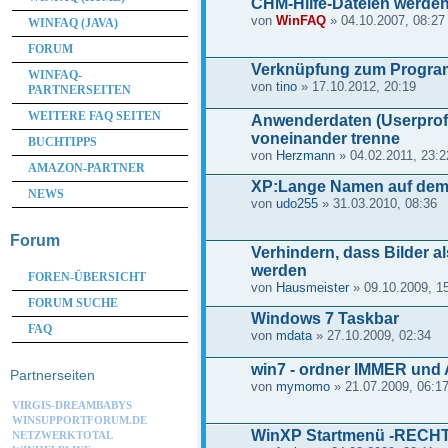
CHM-Hilfe-Dateien werden
von
WinFAQ
» 04.10.2007, 08:27
WINFAQ (JAVA)
FORUM
Verknüpfung zum Program
WINFAQ-
von
tino
» 17.10.2012, 20:19
PARTNERSEITEN
WEITERE FAQ SEITEN
Anwenderdaten (Userprof
voneinander trenne
BUCHTIPPS
von
Herzmann
» 04.02.2011, 23:2
AMAZON-PARTNER
XP:Lange Namen auf dem
NEWS
von
udo255
» 31.03.2010, 08:36
Forum
Verhindern, dass Bilder a
werden
FOREN-ÜBERSICHT
von
Hausmeister
» 09.10.2009, 1
FORUM SUCHE
Windows 7 Taskbar
FAQ
von
mdata
» 27.10.2009, 02:34
win7 - ordner IMMER und AL
Partnerseiten
von
mymomo
» 21.07.2009, 06:1
VIRGIS-DREAMBABYS
WINSUPPORTFORUM.DE
WinXP Startmenü -RECHT
NETZWERKTOTAL