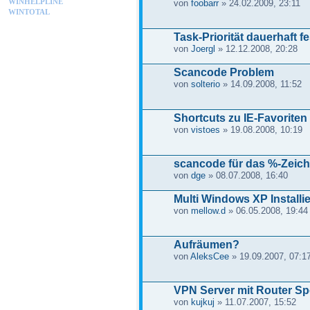
WINHELPLINE
von
foobarr
» 24.02.2009, 23:11
WINTOTAL
Task-Priorität dauerhaft f
von
Joergl
» 12.12.2008, 20:28
Scancode Problem
von
solterio
» 14.09.2008, 11:52
Shortcuts zu IE-Favoriten 
von
vistoes
» 19.08.2008, 10:19
scancode für das %-Zeic
von
dge
» 08.07.2008, 16:40
Multi Windows XP Installie
von
mellow.d
» 06.05.2008, 19:44
Aufräumen?
von
AleksCee
» 19.09.2007, 07:1
VPN Server mit Router S
von
kujkuj
» 11.07.2007, 15:52