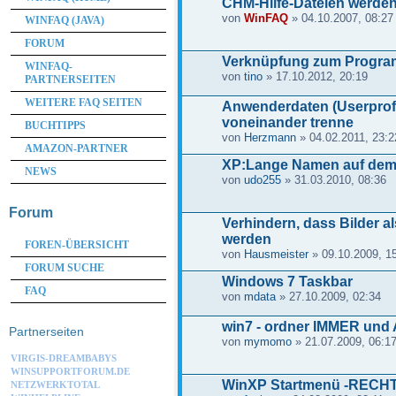
CHM-Hilfe-Dateien werden
von
WinFAQ
» 04.10.2007, 08:27
WINFAQ (JAVA)
FORUM
Verknüpfung zum Program
WINFAQ-
von
tino
» 17.10.2012, 20:19
PARTNERSEITEN
WEITERE FAQ SEITEN
Anwenderdaten (Userprof
voneinander trenne
BUCHTIPPS
von
Herzmann
» 04.02.2011, 23:2
AMAZON-PARTNER
XP:Lange Namen auf dem
NEWS
von
udo255
» 31.03.2010, 08:36
Forum
Verhindern, dass Bilder a
werden
FOREN-ÜBERSICHT
von
Hausmeister
» 09.10.2009, 1
FORUM SUCHE
Windows 7 Taskbar
FAQ
von
mdata
» 27.10.2009, 02:34
win7 - ordner IMMER und AL
Partnerseiten
von
mymomo
» 21.07.2009, 06:1
VIRGIS-DREAMBABYS
WINSUPPORTFORUM.DE
WinXP Startmenü -RECHT
NETZWERKTOTAL