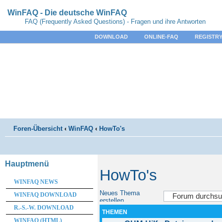
WinFAQ - Die deutsche WinFAQ
FAQ (Frequently Asked Questions) - Fragen und ihre Antworten
DOWNLOAD
ONLINE-FAQ
REGISTRY
Foren-Übersicht
‹
WinFAQ
‹
HowTo's
Hauptmenü
HowTo's
WINFAQ NEWS
Neues Thema
WINFAQ DOWNLOAD
erstellen
R.-S.-W. DOWNLOAD
THEMEN
WINFAQ (HTML)