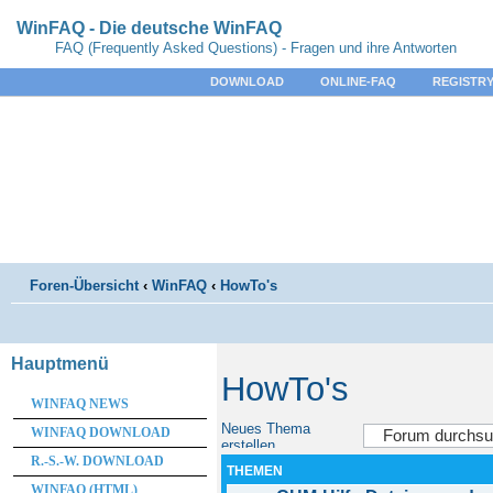
WinFAQ - Die deutsche WinFAQ
FAQ (Frequently Asked Questions) - Fragen und ihre Antworten
DOWNLOAD
ONLINE-FAQ
REGISTRY
Foren-Übersicht
‹
WinFAQ
‹
HowTo's
Hauptmenü
HowTo's
WINFAQ NEWS
Neues Thema
WINFAQ DOWNLOAD
erstellen
R.-S.-W. DOWNLOAD
THEMEN
WINFAQ (HTML)