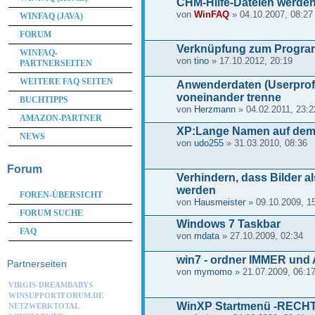
CHM-Hilfe-Dateien werden
von
WinFAQ
» 04.10.2007, 08:27
WINFAQ (JAVA)
FORUM
Verknüpfung zum Program
WINFAQ-
von
tino
» 17.10.2012, 20:19
PARTNERSEITEN
WEITERE FAQ SEITEN
Anwenderdaten (Userprof
voneinander trenne
BUCHTIPPS
von
Herzmann
» 04.02.2011, 23:2
AMAZON-PARTNER
XP:Lange Namen auf dem
NEWS
von
udo255
» 31.03.2010, 08:36
Forum
Verhindern, dass Bilder a
werden
FOREN-ÜBERSICHT
von
Hausmeister
» 09.10.2009, 1
FORUM SUCHE
Windows 7 Taskbar
FAQ
von
mdata
» 27.10.2009, 02:34
win7 - ordner IMMER und AL
Partnerseiten
von
mymomo
» 21.07.2009, 06:1
VIRGIS-DREAMBABYS
WINSUPPORTFORUM.DE
WinXP Startmenü -RECHT
NETZWERKTOTAL