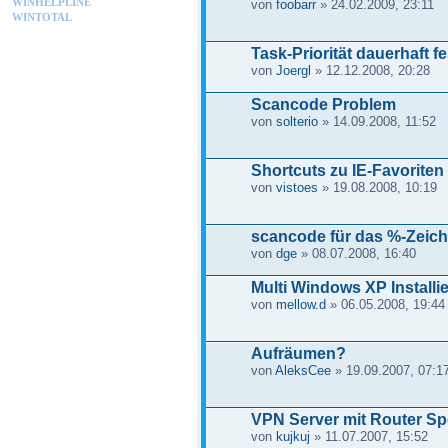
WINHELPLINE
von
foobarr
» 24.02.2009, 23:11
WINTOTAL
Task-Priorität dauerhaft f
von
Joergl
» 12.12.2008, 20:28
Scancode Problem
von
solterio
» 14.09.2008, 11:52
Shortcuts zu IE-Favoriten 
von
vistoes
» 19.08.2008, 10:19
scancode für das %-Zeic
von
dge
» 08.07.2008, 16:40
Multi Windows XP Installie
von
mellow.d
» 06.05.2008, 19:44
Aufräumen?
von
AleksCee
» 19.09.2007, 07:1
VPN Server mit Router S
von
kujkuj
» 11.07.2007, 15:52