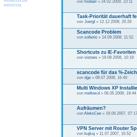
WINHELPLINE
von
foobarr
» 24.02.2009, 23:11
WINTOTAL
Task-Priorität dauerhaft f
von
Joergl
» 12.12.2008, 20:28
Scancode Problem
von
solterio
» 14.09.2008, 11:52
Shortcuts zu IE-Favoriten 
von
vistoes
» 19.08.2008, 10:19
scancode für das %-Zeic
von
dge
» 08.07.2008, 16:40
Multi Windows XP Installie
von
mellow.d
» 06.05.2008, 19:44
Aufräumen?
von
AleksCee
» 19.09.2007, 07:1
VPN Server mit Router S
von
kujkuj
» 11.07.2007, 15:52