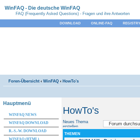
WinFAQ - Die deutsche WinFAQ
FAQ (Frequently Asked Questions) - Fragen und ihre Antworten
DOWNLOAD
ONLINE-FAQ
REGISTRY
Foren-Übersicht
‹
WinFAQ
‹
HowTo's
Hauptmenü
HowTo's
WINFAQ NEWS
Neues Thema
WINFAQ DOWNLOAD
erstellen
R.-S.-W. DOWNLOAD
THEMEN
WINFAQ (HTML)