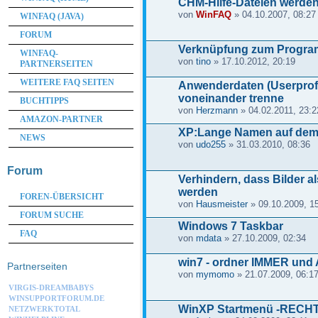
CHM-Hilfe-Dateien werden
von
WinFAQ
» 04.10.2007, 08:27
WINFAQ (JAVA)
FORUM
Verknüpfung zum Program
WINFAQ-
von
tino
» 17.10.2012, 20:19
PARTNERSEITEN
WEITERE FAQ SEITEN
Anwenderdaten (Userprof
voneinander trenne
BUCHTIPPS
von
Herzmann
» 04.02.2011, 23:2
AMAZON-PARTNER
XP:Lange Namen auf dem
NEWS
von
udo255
» 31.03.2010, 08:36
Forum
Verhindern, dass Bilder a
werden
FOREN-ÜBERSICHT
von
Hausmeister
» 09.10.2009, 1
FORUM SUCHE
Windows 7 Taskbar
FAQ
von
mdata
» 27.10.2009, 02:34
win7 - ordner IMMER und AL
Partnerseiten
von
mymomo
» 21.07.2009, 06:1
VIRGIS-DREAMBABYS
WINSUPPORTFORUM.DE
WinXP Startmenü -RECHT
NETZWERKTOTAL