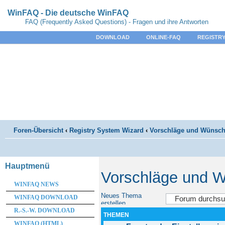
WinFAQ - Die deutsche WinFAQ
FAQ (Frequently Asked Questions) - Fragen und ihre Antworten
DOWNLOAD
ONLINE-FAQ
REGISTRY
Foren-Übersicht
‹
Registry System Wizard
‹
Vorschläge und Wünsc
Hauptmenü
Vorschläge und 
WINFAQ NEWS
Neues Thema
WINFAQ DOWNLOAD
erstellen
R.-S.-W. DOWNLOAD
THEMEN
WINFAQ (HTML)