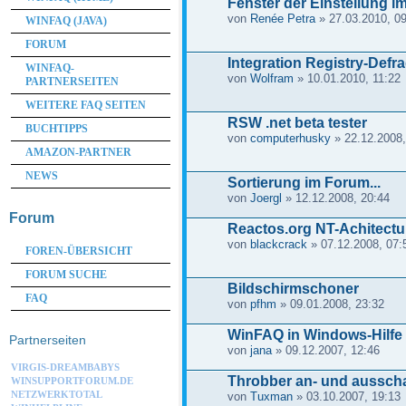
Fenster der Einstellung 
von
Renée Petra
» 27.03.2010, 0
WINFAQ (JAVA)
FORUM
Integration Registry-Defr
WINFAQ-
von
Wolfram
» 10.01.2010, 11:22
PARTNERSEITEN
WEITERE FAQ SEITEN
RSW .net beta tester
BUCHTIPPS
von
computerhusky
» 22.12.2008,
AMAZON-PARTNER
NEWS
Sortierung im Forum...
von
Joergl
» 12.12.2008, 20:44
Forum
Reactos.org NT-Achitectur
von
blackcrack
» 07.12.2008, 07:
FOREN-ÜBERSICHT
FORUM SUCHE
Bildschirmschoner
FAQ
von
pfhm
» 09.01.2008, 23:32
WinFAQ in Windows-Hilfe
Partnerseiten
von
jana
» 09.12.2007, 12:46
VIRGIS-DREAMBABYS
Throbber an- und aussch
WINSUPPORTFORUM.DE
NETZWERKTOTAL
von
Tuxman
» 03.10.2007, 19:13