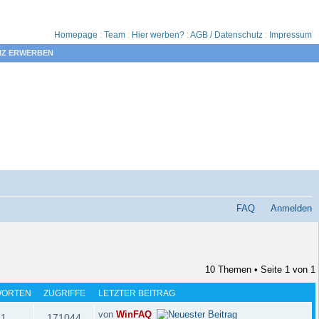
Homepage
:
Team
:
Hier werben?
:
AGB / Datenschutz
:
Impressum
NZ ERWERBEN
FAQ
Anmelden
10 Themen • Seite
1
von
1
WORTEN
ZUGRIFFE
LETZTER BEITRAG
von
WinFAQ
1
171044