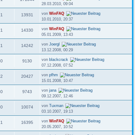
28.03.2010, 09:04
von
WinFAQ
1
13931
10.01.2010, 20:37
von
WinFAQ
1
14330
05.01.2009, 13:43
von
Joergl
1
14242
13.12.2008, 00:29
von
blackcrack
0
9130
07.12.2008, 07:52
von
pfhm
2
20427
15.01.2008, 10:47
von
jana
0
9743
09.12.2007, 12:46
von
Tuxman
0
10074
03.10.2007, 19:13
von
WinFAQ
1
16395
20.05.2007, 10:52