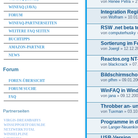
von
Renée Petra
» 2
WINFAQ (JAVA)
Integration Reg
FORUM
von
Wolfram
» 10.01
WINFAQ-PARTNERSEITEN
RSW .net beta t
WEITERE FAQ SEITEN
von
computerhusky
»
BUCHTIPPS
Sortierung im F
AMAZON-PARTNER
von
Joergl
» 12.12.2
NEWS
Reactos.org NT-
von
blackcrack
» 07.
Forum
Bildschirmscho
von
pfhm
» 09.01.20
FOREN-ÜBERSICHT
FORUM SUCHE
WinFAQ in Wind
von
jana
» 09.12.200
FAQ
Throbber an- u
Partnerseiten
von
Tuxman
» 03.10
VIRGIS-DREAMBABYS
Programme in d
WINSUPPORTFORUM.DE
von
Langer-Neuenki
NETZWERKTOTAL
WINHELPLINE
USB-Version