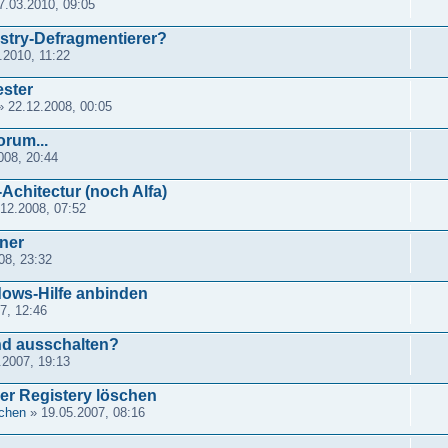
7.03.2010, 09:05
istry-Defragmentierer?
.2010, 11:22
ester
 22.12.2008, 00:05
orum...
008, 20:44
Achitectur (noch Alfa)
12.2008, 07:52
ner
08, 23:32
ows-Hilfe anbinden
7, 12:46
nd ausschalten?
.2007, 19:13
er Registery löschen
rchen
» 19.05.2007, 08:16