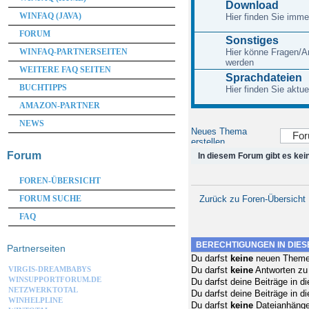
Download
WINFAQ (JAVA)
Hier finden Sie imme
FORUM
Sonstiges
WINFAQ-PARTNERSEITEN
Hier könne Fragen/A
werden
WEITERE FAQ SEITEN
Sprachdateien
BUCHTIPPS
Hier finden Sie akt
AMAZON-PARTNER
NEWS
Neues Thema
erstellen
Forum
In diesem Forum gibt es kei
FOREN-ÜBERSICHT
FORUM SUCHE
Zurück zu Foren-Übersicht
FAQ
BERECHTIGUNGEN IN DIE
Partnerseiten
Du darfst
keine
neuen Themen
Du darfst
keine
Antworten zu
VIRGIS-DREAMBABYS
WINSUPPORTFORUM.DE
Du darfst deine Beiträge in
NETZWERKTOTAL
Du darfst deine Beiträge in
WINHELPLINE
Du darfst
keine
Dateianhänge 