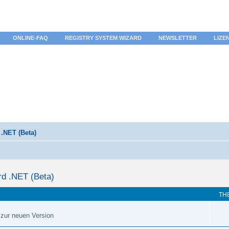
ONLINE-FAQ
REGISTRY SYSTEM WIZARD
NEWSLETTER
LIZE
.NET (Beta)
rd .NET (Beta)
TH
s zur neuen Version