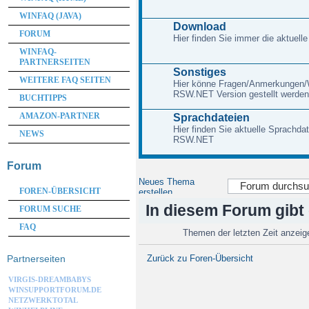
WINFAQ (JAVA)
Download
FORUM
Hier finden Sie immer die aktuelle
WINFAQ-
PARTNERSEITEN
Sonstiges
WEITERE FAQ SEITEN
Hier könne Fragen/Anmerkungen/W
RSW.NET Version gestellt werden
BUCHTIPPS
AMAZON-PARTNER
Sprachdateien
Hier finden Sie aktuelle Sprachd
NEWS
RSW.NET
Forum
Neues Thema
FOREN-ÜBERSICHT
erstellen
In diesem Forum gibt
FORUM SUCHE
FAQ
Themen der letzten Zeit anzei
Partnerseiten
Zurück zu Foren-Übersicht
VIRGIS-DREAMBABYS
WINSUPPORTFORUM.DE
NETZWERKTOTAL