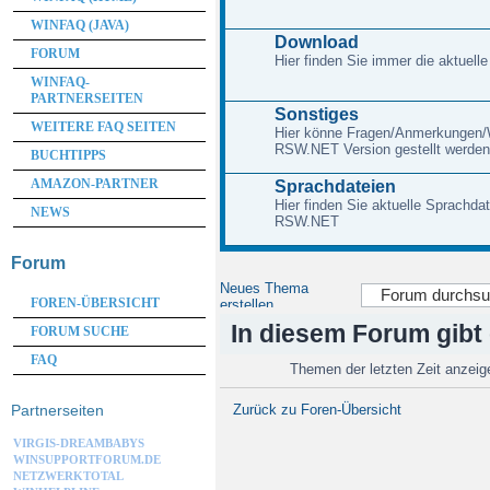
WINFAQ (JAVA)
Download
FORUM
Hier finden Sie immer die aktuelle
WINFAQ-
PARTNERSEITEN
Sonstiges
WEITERE FAQ SEITEN
Hier könne Fragen/Anmerkungen/W
RSW.NET Version gestellt werden
BUCHTIPPS
AMAZON-PARTNER
Sprachdateien
Hier finden Sie aktuelle Sprachd
NEWS
RSW.NET
Forum
Neues Thema
FOREN-ÜBERSICHT
erstellen
In diesem Forum gibt
FORUM SUCHE
FAQ
Themen der letzten Zeit anzei
Partnerseiten
Zurück zu Foren-Übersicht
VIRGIS-DREAMBABYS
WINSUPPORTFORUM.DE
NETZWERKTOTAL