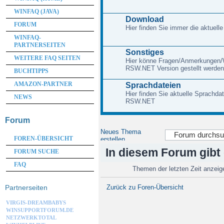
WINFAQ (JAVA)
Download
FORUM
Hier finden Sie immer die aktuelle
WINFAQ-
PARTNERSEITEN
Sonstiges
WEITERE FAQ SEITEN
Hier könne Fragen/Anmerkungen/W
RSW.NET Version gestellt werden
BUCHTIPPS
AMAZON-PARTNER
Sprachdateien
Hier finden Sie aktuelle Sprachd
NEWS
RSW.NET
Forum
Neues Thema
FOREN-ÜBERSICHT
erstellen
In diesem Forum gibt
FORUM SUCHE
FAQ
Themen der letzten Zeit anzei
Partnerseiten
Zurück zu Foren-Übersicht
VIRGIS-DREAMBABYS
WINSUPPORTFORUM.DE
NETZWERKTOTAL