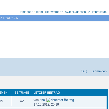
Homepage
:
Team
:
Hier werben?
:
AGB / Datenschutz
:
Impressum
NZ ERWERBEN
FAQ
Anmelden
EMEN
BEITRÄGE
LETZTER BEITRAG
von
tino
19
42
17.10.2012, 20:19