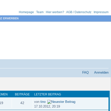
Homepage
:
Team
:
Hier werben?
:
AGB / Datenschutz
:
Impressum
NZ ERWERBEN
FAQ
Anmelden
EMEN
BEITRÄGE
LETZTER BEITRAG
von
tino
19
42
17.10.2012, 20:19