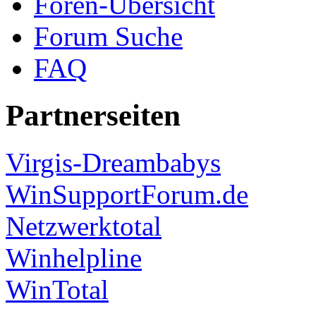
Foren-Übersicht
Forum Suche
FAQ
Partnerseiten
Virgis-Dreambabys
WinSupportForum.de
Netzwerktotal
Winhelpline
WinTotal