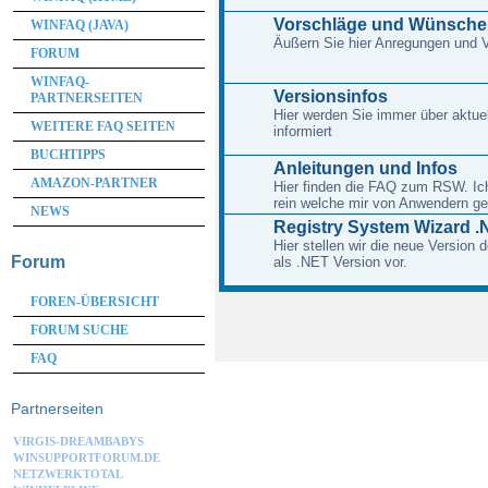
Vorschläge und Wünsche
WINFAQ (JAVA)
Äußern Sie hier Anregungen und
FORUM
WINFAQ-
Versionsinfos
PARTNERSEITEN
Hier werden Sie immer über aktue
WEITERE FAQ SEITEN
informiert
BUCHTIPPS
Anleitungen und Infos
AMAZON-PARTNER
Hier finden die FAQ zum RSW. Ich 
rein welche mir von Anwendern ge
NEWS
Registry System Wizard .
Hier stellen wir die neue Version
Forum
als .NET Version vor.
FOREN-ÜBERSICHT
FORUM SUCHE
FAQ
Partnerseiten
VIRGIS-DREAMBABYS
WINSUPPORTFORUM.DE
NETZWERKTOTAL