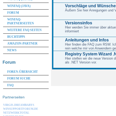
Vorschläge und Wünsche
WINFAQ (JAVA)
Äußern Sie hier Anregungen und
FORUM
WINFAQ-
Versionsinfos
PARTNERSEITEN
Hier werden Sie immer über aktue
WEITERE FAQ SEITEN
informiert
BUCHTIPPS
Anleitungen und Infos
AMAZON-PARTNER
Hier finden die FAQ zum RSW. Ich 
rein welche mir von Anwendern ge
NEWS
Registry System Wizard .
Hier stellen wir die neue Version
Forum
als .NET Version vor.
FOREN-ÜBERSICHT
FORUM SUCHE
FAQ
Partnerseiten
VIRGIS-DREAMBABYS
WINSUPPORTFORUM.DE
NETZWERKTOTAL