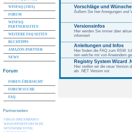
Vorschläge und Wünsche
WINFAQ (JAVA)
Äußern Sie hier Anregungen und
FORUM
WINFAQ-
Versionsinfos
PARTNERSEITEN
Hier werden Sie immer über aktue
WEITERE FAQ SEITEN
informiert
BUCHTIPPS
Anleitungen und Infos
AMAZON-PARTNER
Hier finden die FAQ zum RSW. Ich 
rein welche mir von Anwendern ge
NEWS
Registry System Wizard .
Hier stellen wir die neue Version
Forum
als .NET Version vor.
FOREN-ÜBERSICHT
FORUM SUCHE
FAQ
Partnerseiten
VIRGIS-DREAMBABYS
WINSUPPORTFORUM.DE
NETZWERKTOTAL