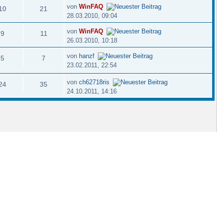
von
WinFAQ
10
21
28.03.2010, 09:04
von
WinFAQ
9
11
26.03.2010, 10:18
von
hanzf
5
7
23.02.2011, 22:54
von
ch62718ris
24
35
24.10.2011, 14:16