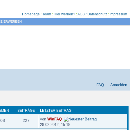
Homepage
:
Team
:
Hier werben?
:
AGB / Datenschutz
:
Impressum
NZ ERWERBEN
FAQ
Anmelden
EMEN
BEITRÄGE
LETZTER BEITRAG
von
WinFAQ
108
227
28.02.2012, 15:18