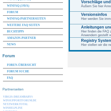
Vorschläge un
WINFAQ (JAVA)
Äußern Sie hier An
FORUM
Versionsinfos
WINFAQ-PARTNERSEITEN
Hier werden Sie imme
WEITERE FAQ SEITEN
Anleitungen und
Hier finden die FAQ 
BUCHTIPPS
Anwendern gestellt 
AMAZON-PARTNER
Registry System
NEWS
Hier stellen wir die
Forum
FOREN-ÜBERSICHT
FORUM SUCHE
FAQ
Partnerseiten
VIRGIS-DREAMBABYS
WINSUPPORTFORUM.DE
NETZWERKTOTAL
WINHELPLINE