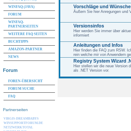
Vorschläge und Wünsche
WINFAQ (JAVA)
Äußern Sie hier Anregungen und
FORUM
WINFAQ-
Versionsinfos
PARTNERSEITEN
Hier werden Sie immer über aktue
WEITERE FAQ SEITEN
informiert
BUCHTIPPS
Anleitungen und Infos
AMAZON-PARTNER
Hier finden die FAQ zum RSW. Ich 
rein welche mir von Anwendern ge
NEWS
Registry System Wizard .
Hier stellen wir die neue Version
Forum
als .NET Version vor.
FOREN-ÜBERSICHT
FORUM SUCHE
FAQ
Partnerseiten
VIRGIS-DREAMBABYS
WINSUPPORTFORUM.DE
NETZWERKTOTAL