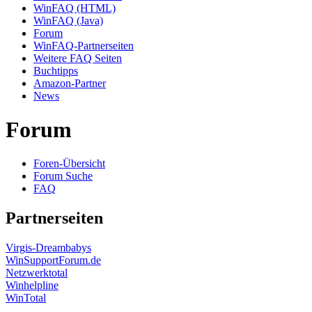
WinFAQ (HTML)
WinFAQ (Java)
Forum
WinFAQ-Partnerseiten
Weitere FAQ Seiten
Buchtipps
Amazon-Partner
News
Forum
Foren-Übersicht
Forum Suche
FAQ
Partnerseiten
Virgis-Dreambabys
WinSupportForum.de
Netzwerktotal
Winhelpline
WinTotal