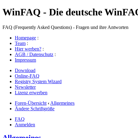
WinFAQ - Die deutsche WinFA
FAQ (Frequently Asked Questions) - Fragen und ihre Antworten
Homepage
:
Team
:
Hier werben?
:
AGB / Datenschutz
:
Impressum
Download
Online-FAQ
Registry System Wizard
Newsletter
Lizenz erwerben
Foren-Übersicht
‹
Allgemeines
Ändere Schriftgröße
FAQ
Anmelden
Allgemeines