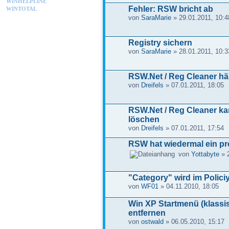
WINHELPLINE
Fehler: RSW bricht ab
WINTOTAL
von
SaraMarie
» 29.01.2011, 10:4
Registry sichern
von
SaraMarie
» 28.01.2011, 10:3
RSW.Net / Reg Cleaner häng
von
Dreifels
» 07.01.2011, 18:05
RSW.Net / Reg Cleaner ka
löschen
von
Dreifels
» 07.01.2011, 17:54
RSW hat wiedermal ein pro
von
Yottabyte
» 2
"Category" wird im Polici
von
WF01
» 04.11.2010, 18:05
Win XP Startmenü (klass
entfernen
von
ostwald
» 06.05.2010, 15:17