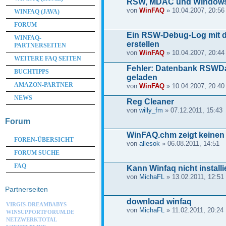
RSW, MDAC und Window
von
WinFAQ
» 10.04.2007, 20:56
WINFAQ (JAVA)
FORUM
Ein RSW-Debug-Log mit
WINFAQ-
erstellen
PARTNERSEITEN
von
WinFAQ
» 10.04.2007, 20:44
WEITERE FAQ SEITEN
Fehler: Datenbank RSWDa
BUCHTIPPS
geladen
AMAZON-PARTNER
von
WinFAQ
» 10.04.2007, 20:40
NEWS
Reg Cleaner
von
willy_fm
» 07.12.2011, 15:43
Forum
WinFAQ.chm zeigt keinen 
FOREN-ÜBERSICHT
von
allesok
» 06.08.2011, 14:51
FORUM SUCHE
FAQ
Kann Winfaq nicht installi
von
MichaFL
» 13.02.2011, 12:51
Partnerseiten
download winfaq
VIRGIS-DREAMBABYS
von
MichaFL
» 11.02.2011, 20:24
WINSUPPORTFORUM.DE
NETZWERKTOTAL