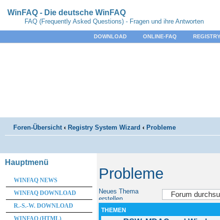
WinFAQ - Die deutsche WinFAQ
FAQ (Frequently Asked Questions) - Fragen und ihre Antworten
DOWNLOAD
ONLINE-FAQ
REGISTRY
Foren-Übersicht
‹
Registry System Wizard
‹
Probleme
Hauptmenü
Probleme
WINFAQ NEWS
Neues Thema
WINFAQ DOWNLOAD
erstellen
R.-S.-W. DOWNLOAD
THEMEN
WINFAQ (HTML)