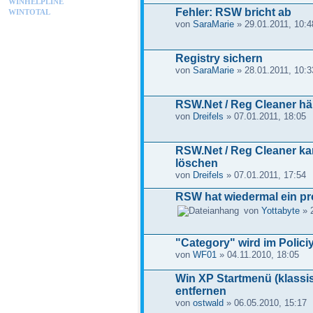
WINHELPLINE
Fehler: RSW bricht ab
WINTOTAL
von
SaraMarie
» 29.01.2011, 10:4
Registry sichern
von
SaraMarie
» 28.01.2011, 10:3
RSW.Net / Reg Cleaner häng
von
Dreifels
» 07.01.2011, 18:05
RSW.Net / Reg Cleaner ka
löschen
von
Dreifels
» 07.01.2011, 17:54
RSW hat wiedermal ein pro
von
Yottabyte
» 2
"Category" wird im Polici
von
WF01
» 04.11.2010, 18:05
Win XP Startmenü (klass
entfernen
von
ostwald
» 06.05.2010, 15:17