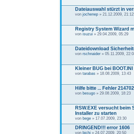
Dateiauswahl stürzt in ver
von
jochenep
» 21.12.2009, 21:12
Registry System Wizard mi
von
isuzui
» 29.04.2009, 05:29
Dateidownload Sicherhei
von
rschnaider
» 05.11.2009, 22:0
Kleiner BUG bei BOOT.INI
von
tarabas
» 18.08.2009, 13:43
Hilfe bitte ... Fehler 2147
von
besugo
» 29.08.2009, 18:23
RSW.EXE versucht beim S
Installer zu starten
von
bege
» 17.07.2009, 23:30
DRINGEND!!! error 1606
von
bichi
» 24.07.2009, 20:50