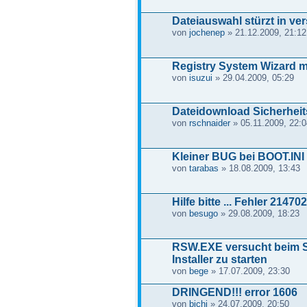
Dateiauswahl stürzt in ver
von
jochenep
» 21.12.2009, 21:12
Registry System Wizard mi
von
isuzui
» 29.04.2009, 05:29
Dateidownload Sicherhei
von
rschnaider
» 05.11.2009, 22:0
Kleiner BUG bei BOOT.INI
von
tarabas
» 18.08.2009, 13:43
Hilfe bitte ... Fehler 2147
von
besugo
» 29.08.2009, 18:23
RSW.EXE versucht beim S
Installer zu starten
von
bege
» 17.07.2009, 23:30
DRINGEND!!! error 1606
von
bichi
» 24.07.2009, 20:50