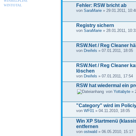
WINHELPLINE
Fehler: RSW bricht ab
WINTOTAL
von
SaraMarie
» 29.01.2011, 10:4
Registry sichern
von
SaraMarie
» 28.01.2011, 10:3
RSW.Net / Reg Cleaner häng
von
Dreifels
» 07.01.2011, 18:05
RSW.Net / Reg Cleaner ka
löschen
von
Dreifels
» 07.01.2011, 17:54
RSW hat wiedermal ein pro
von
Yottabyte
» 2
"Category" wird im Polici
von
WF01
» 04.11.2010, 18:05
Win XP Startmenü (klass
entfernen
von
ostwald
» 06.05.2010, 15:17