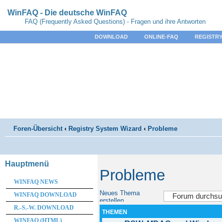
WinFAQ - Die deutsche WinFAQ
FAQ (Frequently Asked Questions) - Fragen und ihre Antworten
DOWNLOAD
ONLINE-FAQ
REGISTRY
Foren-Übersicht
‹
Registry System Wizard
‹
Probleme
Hauptmenü
Probleme
WINFAQ NEWS
Neues Thema
WINFAQ DOWNLOAD
erstellen
R.-S.-W. DOWNLOAD
THEMEN
WINFAQ (HTML)