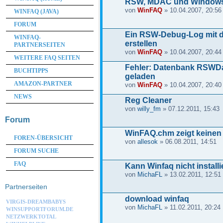
RSW, MDAC und Window
von
WinFAQ
» 10.04.2007, 20:56
WINFAQ (JAVA)
FORUM
Ein RSW-Debug-Log mit
WINFAQ-
erstellen
PARTNERSEITEN
von
WinFAQ
» 10.04.2007, 20:44
WEITERE FAQ SEITEN
Fehler: Datenbank RSWDa
BUCHTIPPS
geladen
AMAZON-PARTNER
von
WinFAQ
» 10.04.2007, 20:40
NEWS
Reg Cleaner
von
willy_fm
» 07.12.2011, 15:43
Forum
WinFAQ.chm zeigt keinen 
FOREN-ÜBERSICHT
von
allesok
» 06.08.2011, 14:51
FORUM SUCHE
FAQ
Kann Winfaq nicht installi
von
MichaFL
» 13.02.2011, 12:51
Partnerseiten
download winfaq
VIRGIS-DREAMBABYS
von
MichaFL
» 11.02.2011, 20:24
WINSUPPORTFORUM.DE
NETZWERKTOTAL